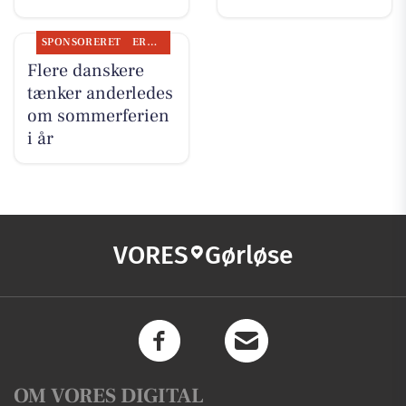
SPONSORERET
ERHVERV
Flere danskere
tænker anderledes
om sommerferien
i år
VORES
Gørløse
OM VORES DIGITAL