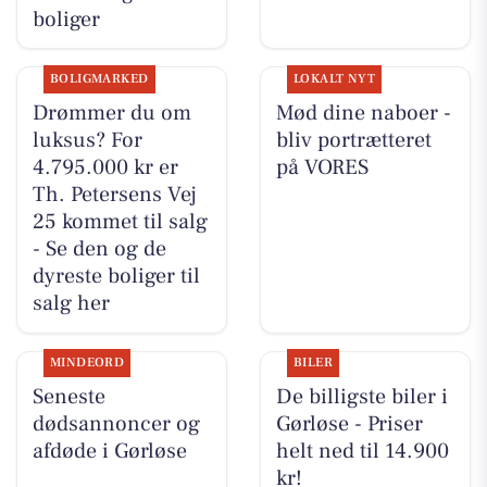
boliger
BOLIGMARKED
LOKALT NYT
Drømmer du om
Mød dine naboer -
luksus? For
bliv portrætteret
4.795.000 kr er
på VORES
Th. Petersens Vej
25 kommet til salg
- Se den og de
dyreste boliger til
salg her
MINDEORD
BILER
Seneste
De billigste biler i
dødsannoncer og
Gørløse - Priser
afdøde i Gørløse
helt ned til 14.900
kr!