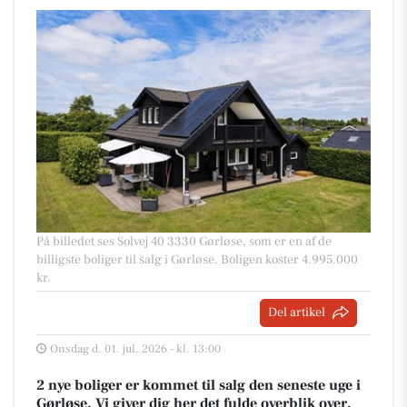
På billedet ses Solvej 40 3330 Gørløse, som er en af de
billigste boliger til salg i Gørløse. Boligen koster 4.995.000
kr.
Del artikel
Onsdag d. 01. jul. 2026 - kl. 13:00
2 nye boliger er kommet til salg den seneste uge i
Gørløse. Vi giver dig her det fulde overblik over,