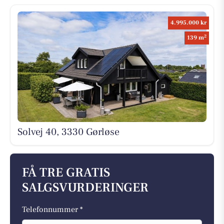
4.995.000 kr
2
139 m
Solvej 40, 3330 Gørløse
FÅ TRE GRATIS
SALGSVURDERINGER
Telefonnummer *