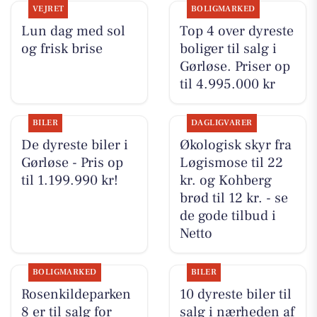
VEJRET
BOLIGMARKED
Lun dag med sol
Top 4 over dyreste
og frisk brise
boliger til salg i
Gørløse. Priser op
til 4.995.000 kr
BILER
DAGLIGVARER
De dyreste biler i
Økologisk skyr fra
Gørløse - Pris op
Løgismose til 22
til 1.199.990 kr!
kr. og Kohberg
brød til 12 kr. - se
de gode tilbud i
Netto
BOLIGMARKED
BILER
Rosenkildeparken
10 dyreste biler til
8 er til salg for
salg i nærheden af