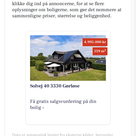
klikke dig ind på annoncerne, for at se flere
oplysninger om boligerne, som gør det nemmere at
sammenligne priser, størrelse og beliggenhed.
4.995.000 kr
2
139 m
Solvej 40 3330 Gørløse
Få gratis salgsvurdering på din
bolig ›
Data er automatisk hentet fra eksterne kilder, herunder