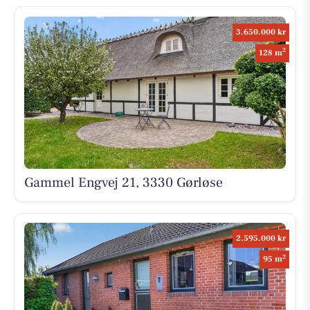
3.650.000 kr
2
128 m
Gammel Engvej 21, 3330 Gørløse
2.595.000 kr
2
95 m