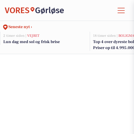
VORES
Gørløse
Seneste nyt ›
2 timer siden |
VEJRET
18 timer siden |
BOLIGM
Lun dag med sol og frisk brise
Top 4 over dyreste boli
Priser op til 4.995.00