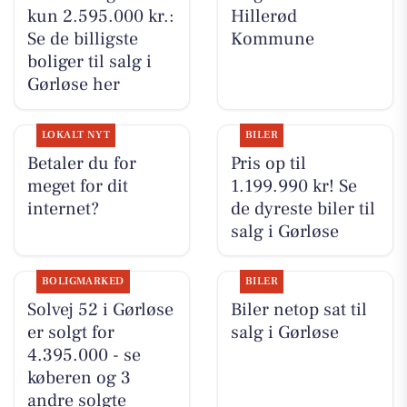
kun 2.595.000 kr.:
Hillerød
Se de billigste
Kommune
boliger til salg i
Gørløse her
LOKALT NYT
BILER
Betaler du for
Pris op til
meget for dit
1.199.990 kr! Se
internet?
de dyreste biler til
salg i Gørløse
BOLIGMARKED
BILER
Solvej 52 i Gørløse
Biler netop sat til
er solgt for
salg i Gørløse
4.395.000 - se
køberen og 3
andre solgte