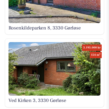
Rosenkildeparken 8, 3330 Gørløse
3.195.000 kr
2
154 m
Ved Kirken 3, 3330 Gørløse