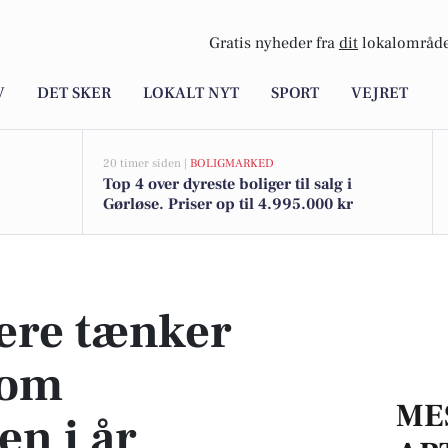
Gratis nyheder fra
dit
lokalområde
V
DET SKER
LOKALT NYT
SPORT
VEJRET
20 timer siden |
BOLIGMARKED
Top 4 over dyreste boliger til salg i
Gørløse. Priser op til 4.995.000 kr
sommerferien i år
ere tænker
 om
ME
n i år