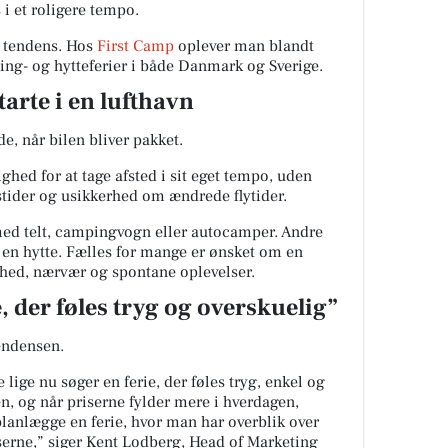
i et roligere tempo.
 tendens. Hos
First Camp
oplever man blandt
ing- og hytteferier i både Danmark og Sverige.
tarte i en lufthavn
e, når bilen bliver pakket.
hed for at tage afsted i sit eget tempo, uden
stider og usikkerhed om ændrede flytider.
ed telt, campingvogn eller autocamper. Andre
i en hytte. Fælles for mange er ønsket om en
frihed, nærvær og spontane oplevelser.
, der føles tryg og overskuelig”
ndensen.
ige nu søger en ferie, der føles tryg, enkel og
en, og når priserne fylder mere i hverdagen,
 planlægge en ferie, hvor man har overblik over
serne,” siger Kent Lodberg, Head of Marketing