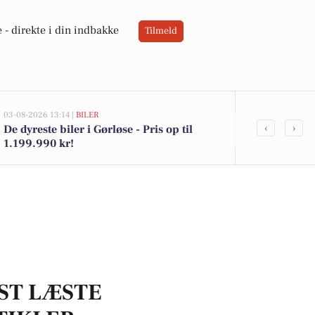
 -
direkte i din indbakke
Tilmeld
03-08-2026 13:14 |
BILER
02-08-2026 16:01
‹
›
De dyreste biler i Gørløse - Pris op til
Økologisk sk
1.199.990 kr!
Kohberg brød 
i Netto
ST LÆSTE