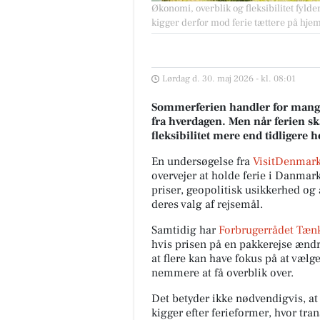
Økonomi, overblik og fleksibilitet fyl
kigger derfor mod ferie tættere på hje
Lørdag d. 30. maj 2026 - kl. 08:01
Sommerferien handler for mange
fra hverdagen. Men når ferien sk
fleksibilitet mere end tidligere
En undersøgelse fra
VisitDenmark
overvejer at holde ferie i Danmark 
priser, geopolitisk usikkerhed o
deres valg af rejsemål.
Samtidig har
Forbrugerrådet Tæn
hvis prisen på en pakkerejse ændre
at flere kan have fokus på at væl
nemmere at få overblik over.
Det betyder ikke nødvendigvis, at
kigger efter ferieformer, hvor tran