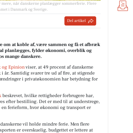
der mere, når danskerne planlægger sommerferie. Flere
mmet i Danmark og Sverige.
Del artikel
 om at koble af, være sammen og få et afbræk
al planlægges, fylder økonomi, overblik og
 hos mange danskere.
 og Epinion
viser, at 49 procent af danskerne
i år. Samtidig svarer tre ud af fire, at stigende
g ændringer i privatøkonomien har betydning for
k
beskrevet, hvilke rettigheder forbrugere har,
s efter bestilling. Det er med til at understrege,
ge en ferieform, hvor økonomi og transport er
 danskerne vil holde mindre ferie. Men flere
sporten er overskuelig, budgettet er lettere at