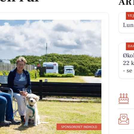
AR
VE
Lun 
DA
Økol
22 k
- se