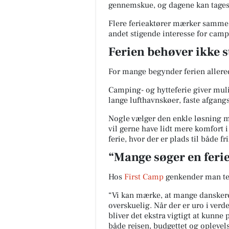
gennemskue, og dagene kan tages 
Flere ferieaktører mærker samme
andet stigende interesse for camp
Ferien behøver ikke s
For mange begynder ferien allered
Camping- og hytteferie giver mulig
lange lufthavnskøer, faste afgang
Nogle vælger den enkle løsning m
vil gerne have lidt mere komfort 
ferie, hvor der er plads til både 
“Mange søger en ferie
Hos
First Camp
genkender man te
“Vi kan mærke, at mange danskere l
overskuelig. Når der er uro i verd
bliver det ekstra vigtigt at kunne
både rejsen, budgettet og oplevel