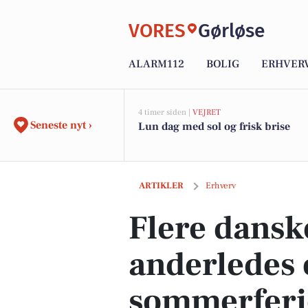
VORES
Gørløse
ALARM112
BOLIG
ERHVER
4 timer siden |
VEJRET
Seneste nyt ›
Lun dag med sol og frisk brise
Flere danskere tænker anderledes om 
ARTIKLER
Erhverv
Flere dansk
anderledes
sommerferie