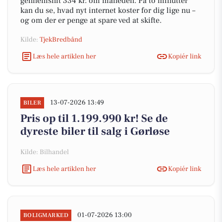
gennemsnit 334 kr. om måneden. På to minutter
kan du se, hvad nyt internet koster for dig lige nu –
og om der er penge at spare ved at skifte.
Kilde:
TjekBredbånd
Læs hele artiklen her
Kopiér link
13-07-2026 13:49
BILER
Pris op til 1.199.990 kr! Se de
dyreste biler til salg i Gørløse
Kilde: Bilhandel
Læs hele artiklen her
Kopiér link
01-07-2026 13:00
BOLIGMARKED