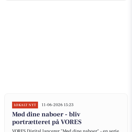
11-06-2026 15:23
LOKALT NYT
Mød dine naboer - bliv
portrætteret på VORES
VORES Digital lancerer "Mød dine naboer" - en serie