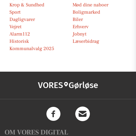
Krop & Sundhed
Mød dine naboer
Sport
Boligmarked
Dagligvarer
Biler
Vejret
Erhverv
Alarm112
Jobnyt
Historisk
Læserbidrag
Kommunalvalg 2025
VORES
Gørløse
OM VORES DIGITAL