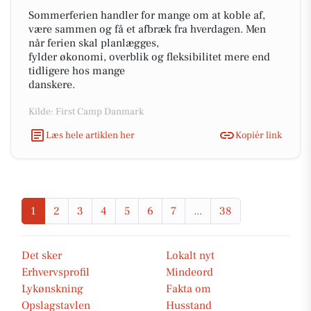
Sommerferien handler for mange om at koble af,
være sammen og få et afbræk fra hverdagen. Men
når ferien skal planlægges,
fylder økonomi, overblik og fleksibilitet mere end
tidligere hos mange
danskere.
Kilde: First Camp Danmark
Læs hele artiklen her
Kopiér link
1
2
3
4
5
6
7
...
38
Det sker
Lokalt nyt
Erhvervsprofil
Mindeord
Lykønskning
Fakta om
Opslagstavlen
Husstand