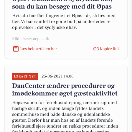
som du kan besøge med dit Øpas
Hvis du har fået fingrene i et Øpas i år, så læs med
her. Vi har samlet tre gode bud på anderledes ø-
oplevelser i det sydfynske øhav.
Kilde: www.oepas.dk
Læs hele artiklen her
Kopiér link
25-06-2021 14:06
LOKALT NYT
DanCenter ændrer procedurer og
imødekommer øget gæsteaktivitet
Højsæsonen for feriehusudlejning nærmer sig med
hastige skridt, og inden længe fyldes landets
sommerhuse med både danske og udenlandske
gæster. Derfor har man hos en af landets førende
feriehusudlejere ændret en række procedurer inden