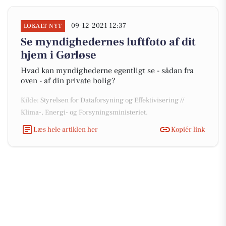
09-12-2021 12:37
LOKALT NYT
Se myndighedernes luftfoto af dit
hjem i Gørløse
Hvad kan myndighederne egentligt se - sådan fra
oven - af din private bolig?
Kilde: Styrelsen for Dataforsyning og Effektivisering //
Klima-, Energi- og Forsyningsministeriet.
Læs hele artiklen her
Kopiér link