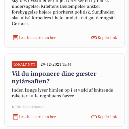
skyldes livsstil eller miljø. Det viser en ny dansk
undersøgelse. Kræftens Bekæmpelse ønsker
forebyggelse højere prioriteret politisk. Sundheden
skal altså forbedres i hele landet - det gælder også i
Gørløse.
Læs hele artiklen her
Kopiér link
29-12-2021 15:44
LOKALT NYT
Vil du imponere dine gæster
nytårsaften?
Inden længe lyser himlen op i et væld af knitrende
raketter i alle regnbuens farver.
Kilde: Redaktionen
Læs hele artiklen her
Kopiér link