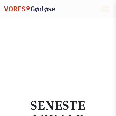
VORES
Gørløse
SENESTE