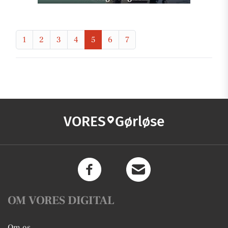
1
2
3
4
5
6
7
VORES
Gørløse
OM VORES DIGITAL
Om os