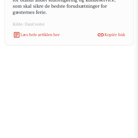
for blandt andet slutrengøring og kundeservice,
som skal sikre de bedste forudsætninger for
gæsternes ferie.
Kilde: DanCenter
Læs hele artiklen her
Kopiér link