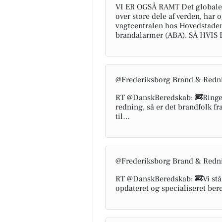
VI ER OGSÅ RAMT Det globale I
over store dele af verden, har
vagtcentralen hos Hovedstade
brandalarmer (ABA). SÅ HVI
@Frederiksborg Brand & Redn
RT @DanskBeredskab: 🚒Ringer d
redning, så er det brandfolk 
til…
@Frederiksborg Brand & Redn
RT @DanskBeredskab: 🚒Vi står
opdateret og specialiseret be