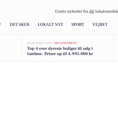
Gratis nyheder fra
dit
lokalområde
V
DET SKER
LOKALT NYT
SPORT
VEJRET
05-08-2026 13:00 |
BOLIGMARKED
Top 4 over dyreste boliger til salg i
Gørløse. Priser op til 4.995.000 kr