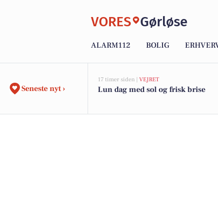
VORES
Gørløse
ALARM112
BOLIG
ERHVER
17 timer siden |
VEJRET
Seneste nyt ›
Lun dag med sol og frisk brise