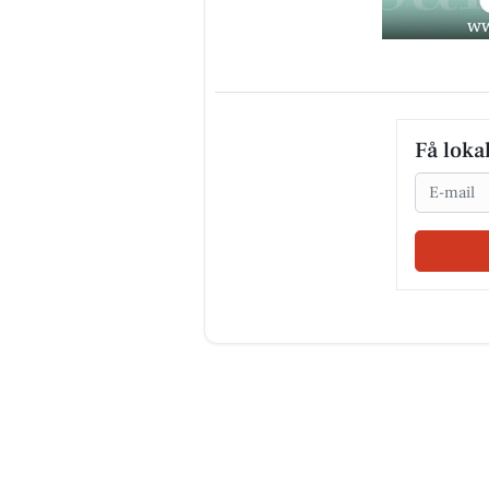
Få loka
Email