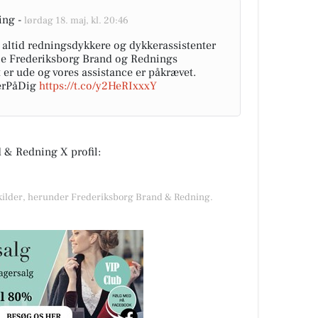
ing -
lørdag 18. maj, kl. 20:46
 altid redningsdykkere og dykkerassistenter
 hele Frederiksborg Brand og Rednings
er ude og vores assistance er påkrævet.
erPåDig
https://t.co/y2HeRIxxxY
 & Redning X profil:
e kilder, herunder Frederiksborg Brand & Redning.