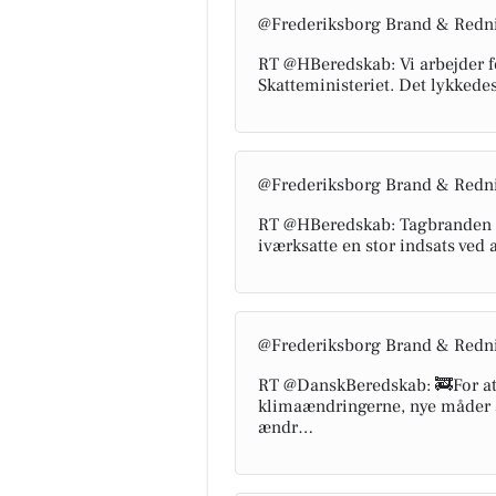
@Frederiksborg Brand & Redn
RT @HBeredskab: Vi arbejder f
Skatteministeriet. Det lykkede
@Frederiksborg Brand & Redn
RT @HBeredskab: Tagbranden i 
iværksatte en stor indsats ve
@Frederiksborg Brand & Redn
RT @DanskBeredskab: 🚒For at
klimaændringerne, nye måder a
ændr…