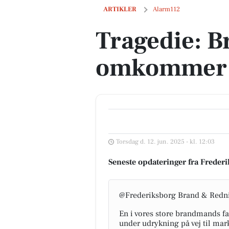
Tragedie: Brandmand omkommer ved u
ARTIKLER
Alarm112
Tragedie: 
omkommer 
Torsdag d. 12. jun. 2025 - kl. 12:03
Seneste opdateringer fra Frede
@Frederiksborg Brand & Redn
En i vores store brandmands fa
under udrykning på vej til mar