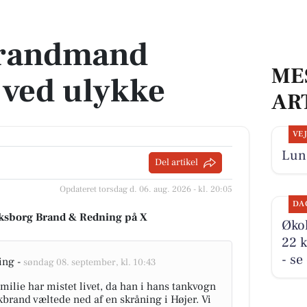
lykke
Brandmand
ME
ved ulykke
AR
VE
Lun 
Del artikel
Opdateret torsdag d. 06. aug. 2026 - kl. 20:05
DA
riksborg Brand & Redning på X
Økol
22 k
- se
ing -
søndag 08. september, kl. 10:43
milie har mistet livet, da han i hans tankvogn
kbrand væltede ned af en skråning i Højer. Vi