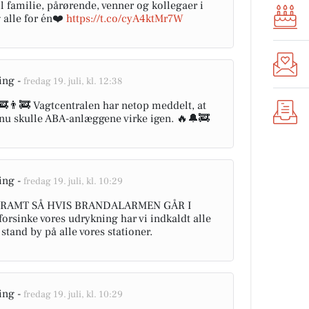
l familie, pårørende, venner og kollegaer i
 alle for én❤️
https://t.co/cyA4ktMr7W
ing -
fredag 19. juli, kl. 12:38
👨‍🚒 Vagtcentralen har netop meddelt, at
å nu skulle ABA-anlæggene virke igen. 🔥🔔🚒
ing -
fredag 19. juli, kl. 10:29
Å RAMT SÅ HVIS BRANDALARMEN GÅR I
forsinke vores udrykning har vi indkaldt alle
 stand by på alle vores stationer.
ing -
fredag 19. juli, kl. 10:29