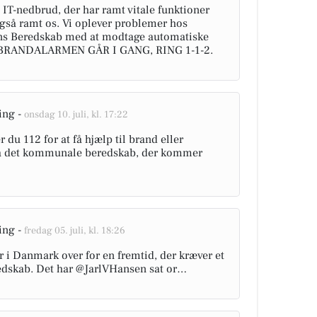
T-nedbrud, der har ramt vitale funktioner
 også ramt os. Vi oplever problemer hos
ns Beredskab med at modtage automatiske
S BRANDALARMEN GÅR I GANG, RING 1-1-2.
ing -
onsdag 10. juli, kl. 17:22
u 112 for at få hjælp til brand eller
fra det kommunale beredskab, der kommer
ing -
fredag 05. juli, kl. 18:26
 i Danmark over for en fremtid, der kræver et
redskab. Det har @JarlVHansen sat or…