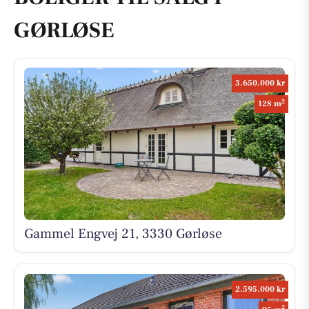
GØRLØSE
3.650.000 kr
2
128 m
Gammel Engvej 21, 3330 Gørløse
2.595.000 kr
2