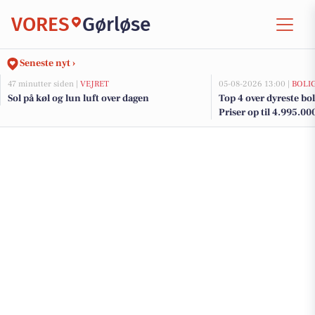
VORES
Gørløse
Seneste nyt ›
47 minutter siden |
VEJRET
05-08-2026 13:00 |
BOLI
Sol på køl og lun luft over dagen
Top 4 over dyreste boli
Priser op til 4.995.00