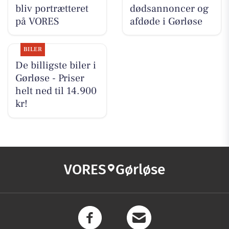
bliv portrætteret
dødsannoncer og
på VORES
afdøde i Gørløse
BILER
De billigste biler i
Gørløse - Priser
helt ned til 14.900
kr!
VORES
Gørløse