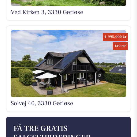
Ved Kirken 3, 3330 Gørløse
4.995.000 kr
2
139 m
Solvej 40, 3330 Gørløse
FÅ TRE GRATIS