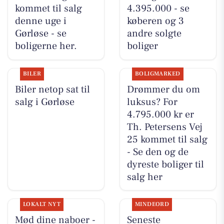
kommet til salg
4.395.000 - se
denne uge i
køberen og 3
Gørløse - se
andre solgte
boligerne her.
boliger
BILER
BOLIGMARKED
Biler netop sat til
Drømmer du om
salg i Gørløse
luksus? For
4.795.000 kr er
Th. Petersens Vej
25 kommet til salg
- Se den og de
dyreste boliger til
salg her
LOKALT NYT
MINDEORD
Mød dine naboer -
Seneste