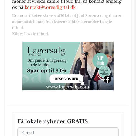
mener at vi skal samle tilbud fra, så kontakt endelig
os på
kontakt@voresdigital.dk
Denne artikel er skrevet af Michael Juul Sørensen og data er
automatisk hentet fra eksterne kilder, herunder Lokale
tilbud.
Kilde: Lokale tilbud
Få lokale nyheder GRATIS
Email