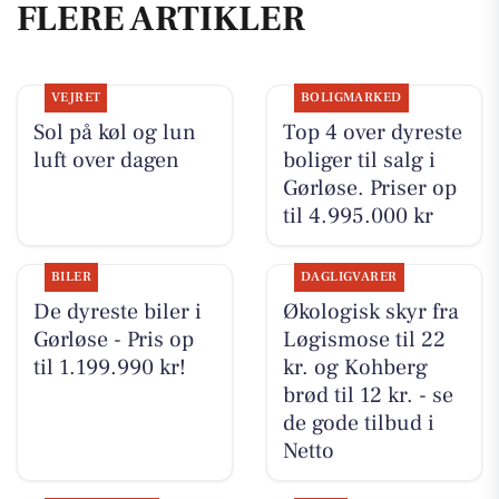
FLERE ARTIKLER
VEJRET
BOLIGMARKED
Sol på køl og lun
Top 4 over dyreste
luft over dagen
boliger til salg i
Gørløse. Priser op
til 4.995.000 kr
BILER
DAGLIGVARER
De dyreste biler i
Økologisk skyr fra
Gørløse - Pris op
Løgismose til 22
til 1.199.990 kr!
kr. og Kohberg
brød til 12 kr. - se
de gode tilbud i
Netto