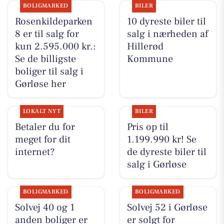
BOLIGMARKED
BILER
Rosenkildeparken
10 dyreste biler til
8 er til salg for
salg i nærheden af
kun 2.595.000 kr.:
Hillerød
Se de billigste
Kommune
boliger til salg i
Gørløse her
LOKALT NYT
BILER
Betaler du for
Pris op til
meget for dit
1.199.990 kr! Se
internet?
de dyreste biler til
salg i Gørløse
BOLIGMARKED
BOLIGMARKED
Solvej 40 og 1
Solvej 52 i Gørløse
anden boliger er
er solgt for