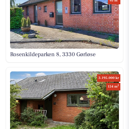
95 m
Rosenkildeparken 8, 3330 Gørløse
3.195.000 kr
2
154 m