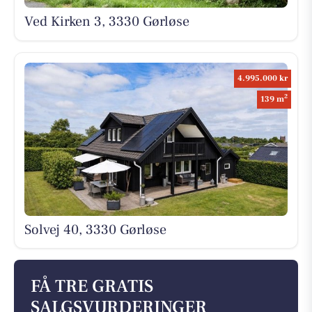
Ved Kirken 3, 3330 Gørløse
4.995.000 kr
2
139 m
Solvej 40, 3330 Gørløse
FÅ TRE GRATIS
SALGSVURDERINGER