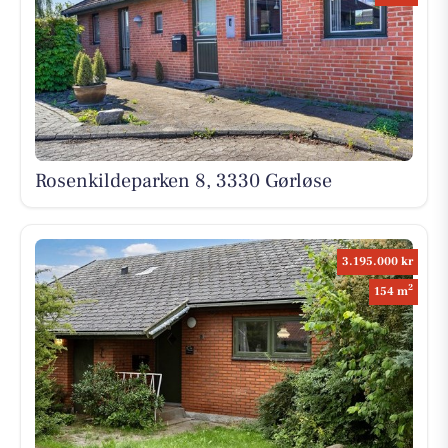
Rosenkildeparken 8, 3330 Gørløse
3.195.000 kr
2
154 m