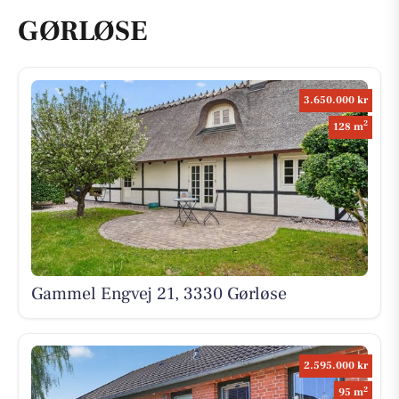
GØRLØSE
3.650.000 kr
2
128 m
Gammel Engvej 21, 3330 Gørløse
2.595.000 kr
2
95 m