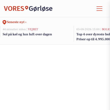
VORES
Gørløse
Seneste nyt ›
44 minutter siden |
VEJRET
05-08-2026 13:00 |
BOLI
Sol på køl og lun luft over dagen
Top 4 over dyreste boli
Priser op til 4.995.00