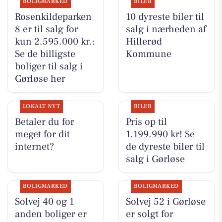
BOLIGMARKED
BILER
Rosenkildeparken
10 dyreste biler til
8 er til salg for
salg i nærheden af
kun 2.595.000 kr.:
Hillerød
Se de billigste
Kommune
boliger til salg i
Gørløse her
LOKALT NYT
BILER
Betaler du for
Pris op til
meget for dit
1.199.990 kr! Se
internet?
de dyreste biler til
salg i Gørløse
BOLIGMARKED
BOLIGMARKED
Solvej 40 og 1
Solvej 52 i Gørløse
anden boliger er
er solgt for