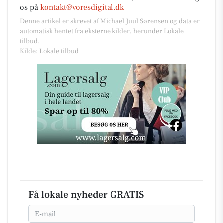
os på
kontakt@voresdigital.dk
Denne artikel er skrevet af Michael Juul Sørensen og data er
automatisk hentet fra eksterne kilder, herunder Lokale
tilbud.
Kilde: Lokale tilbud
Få lokale nyheder GRATIS
Email