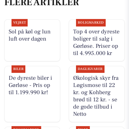
FLERE ARTIKLER
VEJRET
BOLIGMARKED
Sol på køl og lun
Top 4 over dyreste
luft over dagen
boliger til salg i
Gørløse. Priser op
til 4.995.000 kr
BILER
DAGLIGVARER
De dyreste biler i
Økologisk skyr fra
Gørløse - Pris op
Løgismose til 22
til 1.199.990 kr!
kr. og Kohberg
brød til 12 kr. - se
de gode tilbud i
Netto