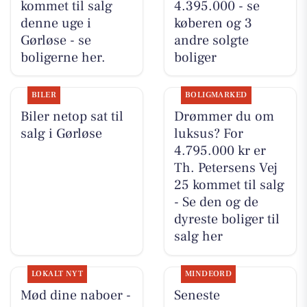
kommet til salg
4.395.000 - se
denne uge i
køberen og 3
Gørløse - se
andre solgte
boligerne her.
boliger
BILER
BOLIGMARKED
Biler netop sat til
Drømmer du om
salg i Gørløse
luksus? For
4.795.000 kr er
Th. Petersens Vej
25 kommet til salg
- Se den og de
dyreste boliger til
salg her
LOKALT NYT
MINDEORD
Mød dine naboer -
Seneste