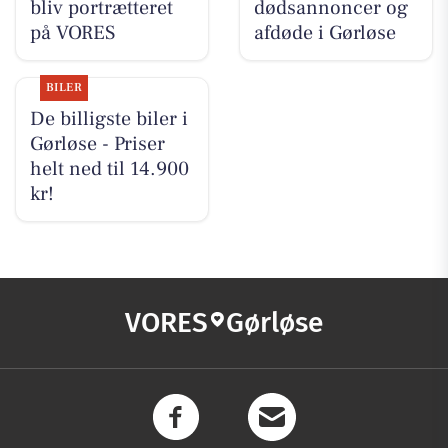
bliv portrætteret
dødsannoncer og
på VORES
afdøde i Gørløse
BILER
De billigste biler i
Gørløse - Priser
helt ned til 14.900
kr!
VORES
Gørløse