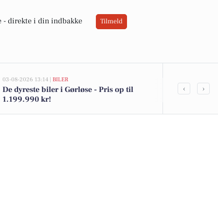
 -
direkte i din indbakke
Tilmeld
03-08-2026 13:14 |
BILER
02-08-2026 16:01
‹
›
De dyreste biler i Gørløse - Pris op til
Økologisk sk
1.199.990 kr!
Kohberg brød 
i Netto