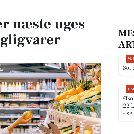
ligvarer
er næste uges
ME
agligvarer
AR
VE
Sol 
DA
Økol
22 k
- se