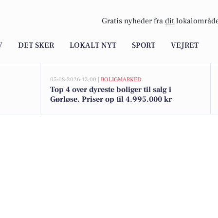
Gratis nyheder fra
dit
lokalområde
V
DET SKER
LOKALT NYT
SPORT
VEJRET
05-08-2026 13:00 |
BOLIGMARKED
Top 4 over dyreste boliger til salg i
Gørløse. Priser op til 4.995.000 kr