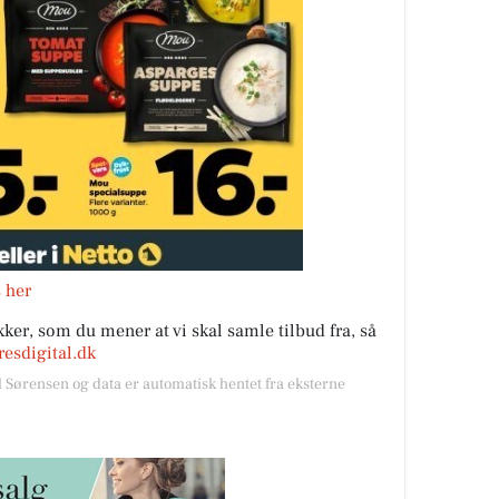
s her
ker, som du mener at vi skal samle tilbud fra, så
esdigital.dk
l Sørensen og data er automatisk hentet fra eksterne