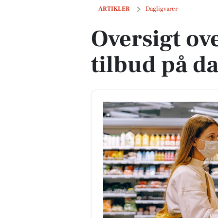
Oversigt over næste uges tilbud på dag
ARTIKLER
Dagligvarer
Oversigt ov
tilbud på d