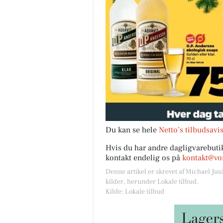
Du kan se hele
Netto’s tilbudsavi
Hvis du har andre dagligvarebutik
kontakt endelig os på
kontakt@vor
Denne artikel er skrevet af Michael Juu
kilder, herunder Lokale tilbud.
Kilde: Lokale tilbud