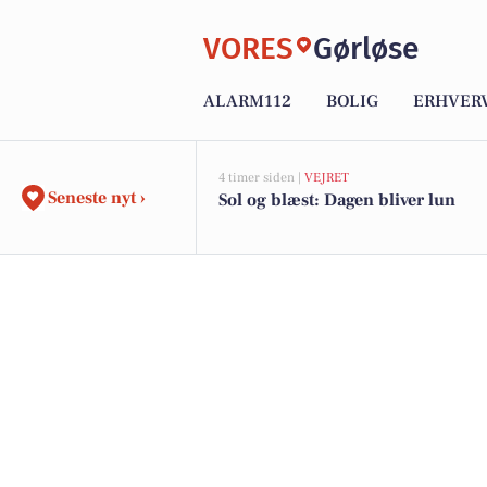
VORES
Gørløse
ALARM112
BOLIG
ERHVER
4 timer siden |
VEJRET
Seneste nyt ›
Sol og blæst: Dagen bliver lun