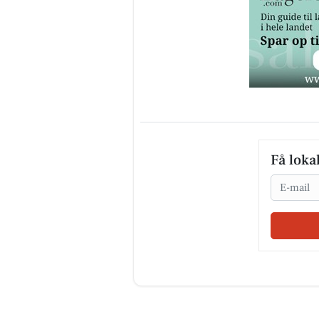
Få loka
Email