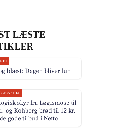
ST LÆSTE
TIKLER
JRET
og blæst: Dagen bliver lun
GLIGVARER
ogisk skyr fra Løgismose til
r. og Kohberg brød til 12 kr.
 de gode tilbud i Netto