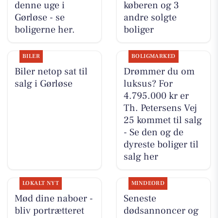
denne uge i
køberen og 3
Gørløse - se
andre solgte
boligerne her.
boliger
BILER
BOLIGMARKED
Biler netop sat til
Drømmer du om
salg i Gørløse
luksus? For
4.795.000 kr er
Th. Petersens Vej
25 kommet til salg
- Se den og de
dyreste boliger til
salg her
LOKALT NYT
MINDEORD
Mød dine naboer -
Seneste
bliv portrætteret
dødsannoncer og