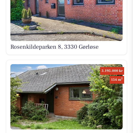
Rosenkildeparken 8, 3330 Gørløse
3.195.000 kr
2
154 m