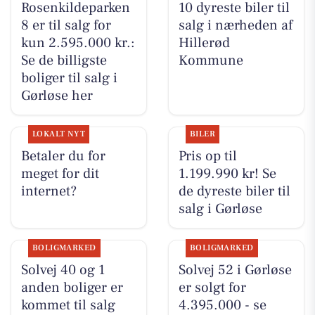
Rosenkildeparken
10 dyreste biler til
8 er til salg for
salg i nærheden af
kun 2.595.000 kr.:
Hillerød
Se de billigste
Kommune
boliger til salg i
Gørløse her
LOKALT NYT
BILER
Betaler du for
Pris op til
meget for dit
1.199.990 kr! Se
internet?
de dyreste biler til
salg i Gørløse
BOLIGMARKED
BOLIGMARKED
Solvej 40 og 1
Solvej 52 i Gørløse
anden boliger er
er solgt for
kommet til salg
4.395.000 - se