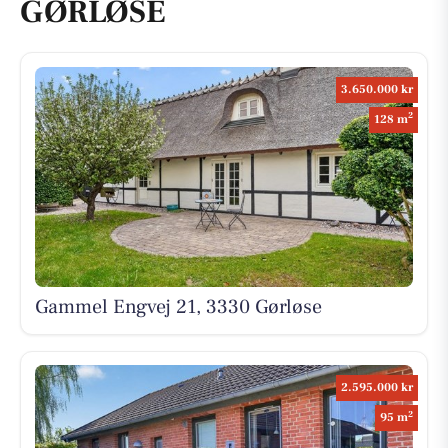
GØRLØSE
3.650.000 kr
2
128 m
Gammel Engvej 21, 3330 Gørløse
2.595.000 kr
2
95 m