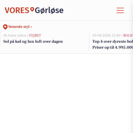
VORES
Gørløse
Seneste nyt ›
16 timer siden |
VEJRET
05-08-2026 13:00 |
BOLI
Sol på køl og lun luft over dagen
Top 4 over dyreste boli
Priser op til 4.995.00