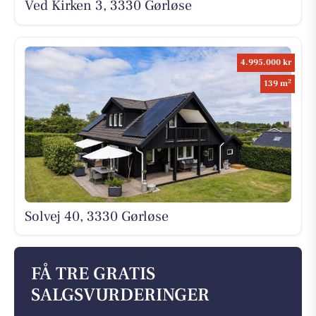
Ved Kirken 3, 3330 Gørløse
4.995.000 kr
2
139 m
Solvej 40, 3330 Gørløse
FÅ TRE GRATIS
SALGSVURDERINGER