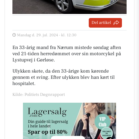
Del artikel
Mandag d. 29. jul. 2024 - kl. 12:30
En 33-årig mand fra Nærum mistede søndag aften
ved 21-tiden herredømmet over sin motorcykel på
Lystupvej i Gørløse.
Ulykken skete, da den 33-årige kom kørende
gennem et sving. Efter ulykken blev han kørt til
hospitalet.
Kilde: Politiets Døgnrapport