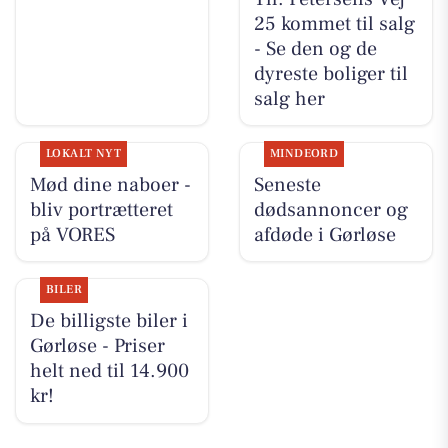
25 kommet til salg
- Se den og de
dyreste boliger til
salg her
LOKALT NYT
MINDEORD
Mød dine naboer -
Seneste
bliv portrætteret
dødsannoncer og
på VORES
afdøde i Gørløse
BILER
De billigste biler i
Gørløse - Priser
helt ned til 14.900
kr!