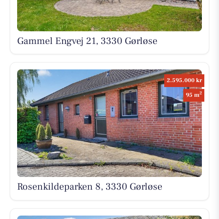
Gammel Engvej 21, 3330 Gørløse
2.595.000 kr
2
95 m
Rosenkildeparken 8, 3330 Gørløse