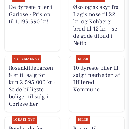
De dyreste biler i
Økologisk skyr fra
Gørløse - Pris op
Løgismose til 22
til 1.199.990 kr!
kr. og Kohberg
brød til 12 kr. - se
de gode tilbud i
Netto
BOLIGMARKED
BILER
Rosenkildeparken
10 dyreste biler til
8 er til salg for
salg i nærheden af
kun 2.595.000 kr.:
Hillerød
Se de billigste
Kommune
boliger til salg i
Gørløse her
LOKALT NYT
BILER
Betaler du for
Pris op til