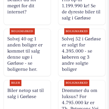
meget for dit
1.199.990 kr! Se
internet?
de dyreste biler til
salg i Gørløse
BOLIGMARKED
BOLIGMARKED
Solvej 40 og 1
Solvej 52 i Gørløse
anden boliger er
er solgt for
kommet til salg
4.395.000 - se
denne uge i
køberen og 3
Gørløse - se
andre solgte
boligerne her.
boliger
BILER
BOLIGMARKED
Biler netop sat til
Drømmer du om
salg i Gørløse
luksus? For
4.795.000 kr er
Th. Petersens Vej