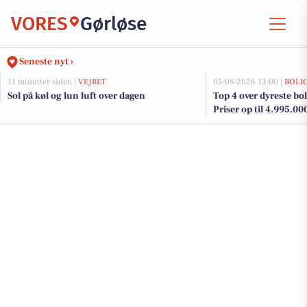
VORES
Gørløse
Seneste nyt ›
11 minutter siden |
VEJRET
05-08-2026 13:00 |
BOLI
Sol på køl og lun luft over dagen
Top 4 over dyreste boli
Priser op til 4.995.00