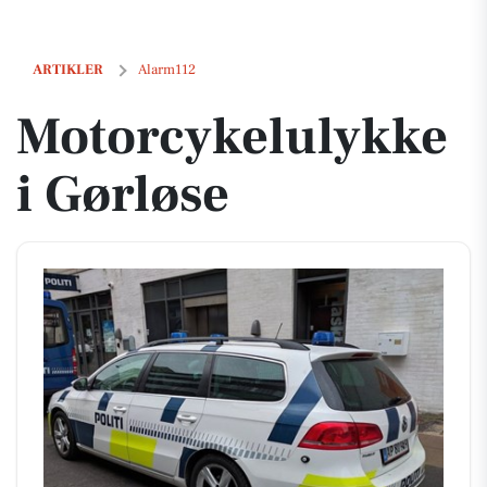
Motorcykelulykke i Gørløse
ARTIKLER
Alarm112
Motorcykelulykke
i Gørløse