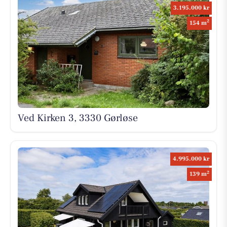
3.195.000 kr
2
154 m
Ved Kirken 3, 3330 Gørløse
4.995.000 kr
2
139 m