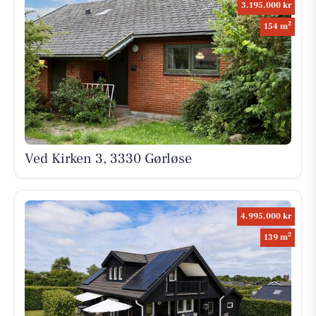
3.195.000 kr
2
154 m
Ved Kirken 3, 3330 Gørløse
4.995.000 kr
2
139 m