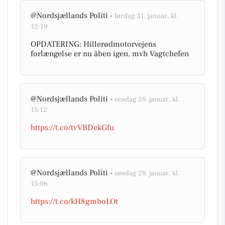
@Nordsjællands Politi -
lørdag 31. januar, kl.
12:19
OPDATERING: Hillerødmotorvejens
forlængelse er nu åben igen, mvh Vagtchefen
@Nordsjællands Politi -
onsdag 28. januar, kl.
15:12
https://t.co/tvVBDekGfu
@Nordsjællands Politi -
onsdag 28. januar, kl.
15:06
https://t.co/kH8gmboLOt