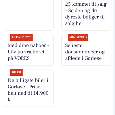
25 kommet til salg
- Se den og de
dyreste boliger til
salg her
LOKALT NYT
MINDEORD
Mød dine naboer -
Seneste
bliv portrætteret
dødsannoncer og
på VORES
afdøde i Gørløse
BILER
De billigste biler i
Gørløse - Priser
helt ned til 14.900
kr!