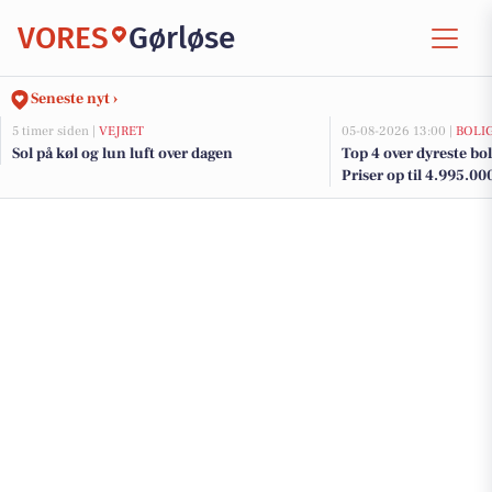
VORES
Gørløse
Seneste nyt ›
5 timer siden |
VEJRET
05-08-2026 13:00 |
BOLI
Sol på køl og lun luft over dagen
Top 4 over dyreste boli
Priser op til 4.995.00