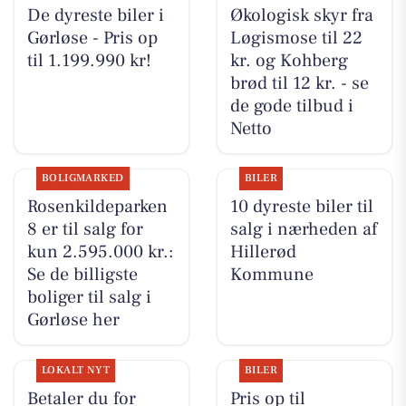
De dyreste biler i
Økologisk skyr fra
Gørløse - Pris op
Løgismose til 22
til 1.199.990 kr!
kr. og Kohberg
brød til 12 kr. - se
de gode tilbud i
Netto
BOLIGMARKED
BILER
Rosenkildeparken
10 dyreste biler til
8 er til salg for
salg i nærheden af
kun 2.595.000 kr.:
Hillerød
Se de billigste
Kommune
boliger til salg i
Gørløse her
LOKALT NYT
BILER
Betaler du for
Pris op til