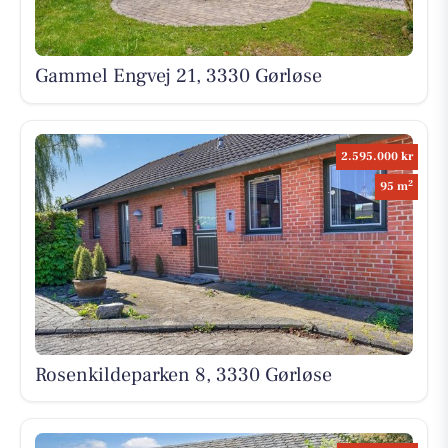
Gammel Engvej 21, 3330 Gørløse
2.595.000 kr
2
95 m
Rosenkildeparken 8, 3330 Gørløse