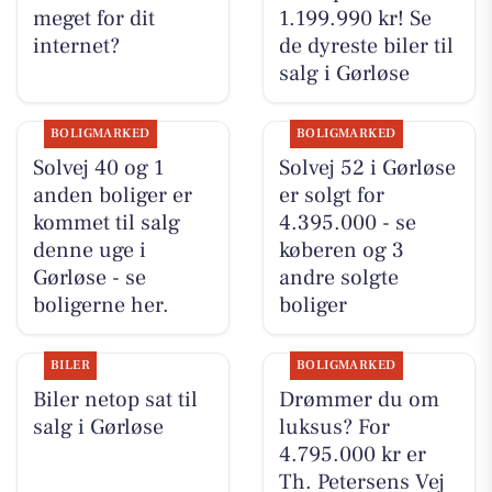
meget for dit
1.199.990 kr! Se
internet?
de dyreste biler til
salg i Gørløse
BOLIGMARKED
BOLIGMARKED
Solvej 40 og 1
Solvej 52 i Gørløse
anden boliger er
er solgt for
kommet til salg
4.395.000 - se
denne uge i
køberen og 3
Gørløse - se
andre solgte
boligerne her.
boliger
BILER
BOLIGMARKED
Biler netop sat til
Drømmer du om
salg i Gørløse
luksus? For
4.795.000 kr er
Th. Petersens Vej