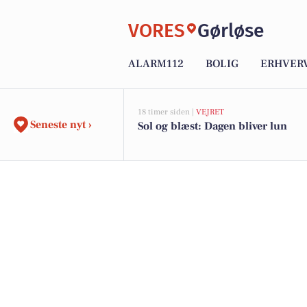
VORES
Gørløse
ALARM112
BOLIG
ERHVER
18 timer siden |
VEJRET
Seneste nyt ›
Sol og blæst: Dagen bliver lun