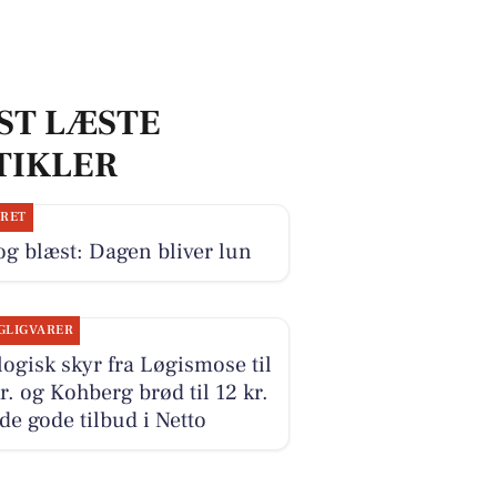
ST LÆSTE
TIKLER
JRET
og blæst: Dagen bliver lun
GLIGVARER
ogisk skyr fra Løgismose til
r. og Kohberg brød til 12 kr.
 de gode tilbud i Netto