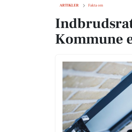
Indbrudsraten i Hillerød Kommune er 
ARTIKLER
Fakta om
Indbrudsrat
Kommune er