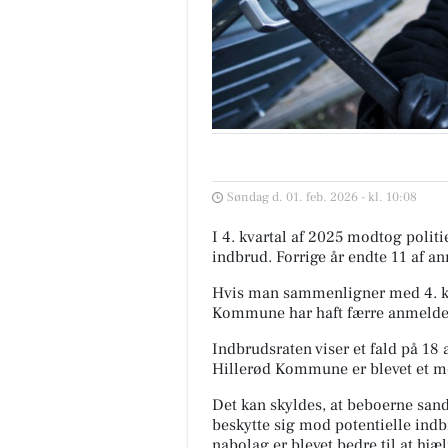
Søndag d. 01. feb. 2026 - kl. 10:08
I 4. kvartal af 2025 modtog poli
indbrud. Forrige år endte 11 af an
Hvis man sammenligner med 4. kva
Kommune har haft færre anmeldels
Indbrudsraten viser et fald på 18 a
Hillerød Kommune er blevet et mer
Det kan skyldes, at beboerne sands
beskytte sig mod potentielle indb
nabolag er blevet bedre til at hjæl