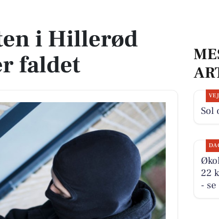
faldet
en i Hillerød
ME
 faldet
AR
VE
Sol 
DA
Økol
22 k
- se