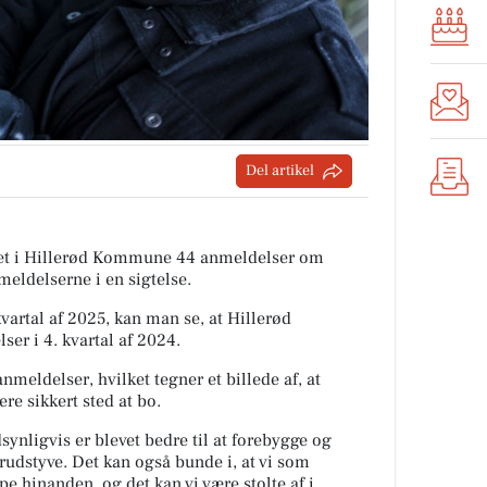
Del artikel
tiet i Hillerød Kommune 44 anmeldelser om
meldelserne i en sigtelse.
rtal af 2025, kan man se, at Hillerød
er i 4. kvartal af 2024.
nmeldelser, hvilket tegner et billede af, at
e sikkert sted at bo.
ynligvis er blevet bedre til at forebygge og
rudstyve. Det kan også bunde i, at vi som
pe hinanden, og det kan vi være stolte af i