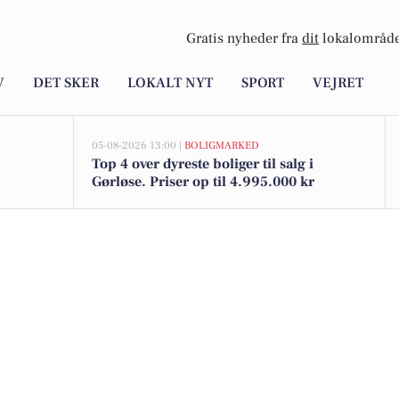
Gratis nyheder fra
dit
lokalområde
V
DET SKER
LOKALT NYT
SPORT
VEJRET
05-08-2026 13:00 |
BOLIGMARKED
Top 4 over dyreste boliger til salg i
Gørløse. Priser op til 4.995.000 kr