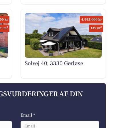
00 kr
4.995.000 kr
2
2
95 m
139 m
Solvej 40, 3330 Gørløse
LGSVURDERINGER AF DIN
Email *