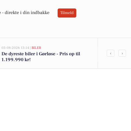
 -
direkte i din indbakke
Tilmeld
03-08-2026 13:14 |
BILER
02-08-2026 16:01
‹
›
De dyreste biler i Gørløse - Pris op til
Økologisk sk
1.199.990 kr!
Kohberg brød 
i Netto