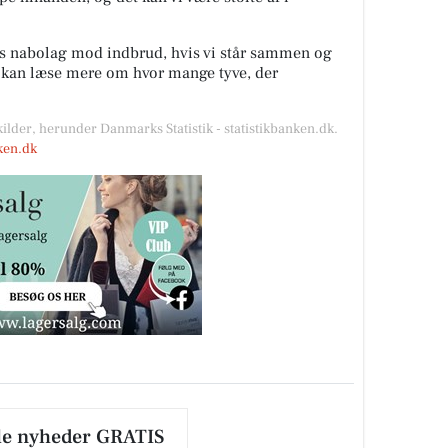
es nabolag mod indbrud, hvis vi står sammen og
u kan læse mere om hvor mange tyve, der
kilder, herunder Danmarks Statistik - statistikbanken.dk.
nken.dk
le nyheder GRATIS