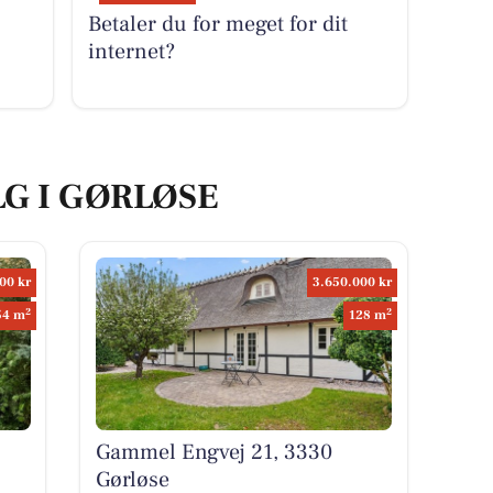
Betaler du for meget for dit
internet?
LG I GØRLØSE
00 kr
3.650.000 kr
2
2
54 m
128 m
Gammel Engvej 21, 3330
Gørløse