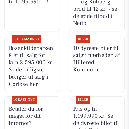
til 1.199.990 kr!
kr. og Kohberg
brød til 12 kr. - se
de gode tilbud i
Netto
BOLIGMARKED
BILER
Rosenkildeparken
10 dyreste biler til
8 er til salg for
salg i nærheden af
kun 2.595.000 kr.:
Hillerød
Se de billigste
Kommune
boliger til salg i
Gørløse her
LOKALT NYT
BILER
Betaler du for
Pris op til
meget for dit
1.199.990 kr! Se
internet?
de dyreste biler til