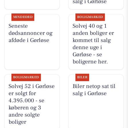
salg i Gørløse
MINDEORD
BOLIGMARKED
Seneste
Solvej 40 og 1
dødsannoncer og
anden boliger er
afdøde i Gørløse
kommet til salg
denne uge i
Gørløse - se
boligerne her.
BOLIGMARKED
BILER
Solvej 52 i Gørløse
Biler netop sat til
er solgt for
salg i Gørløse
4.395.000 - se
køberen og 3
andre solgte
boliger