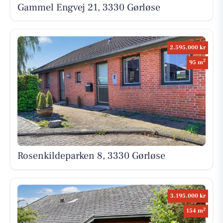
Gammel Engvej 21, 3330 Gørløse
2.595.000 kr
2
95 m
Rosenkildeparken 8, 3330 Gørløse
3.195.000 kr
2
154 m