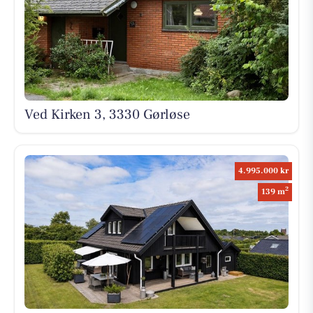
Ved Kirken 3, 3330 Gørløse
4.995.000 kr
2
139 m