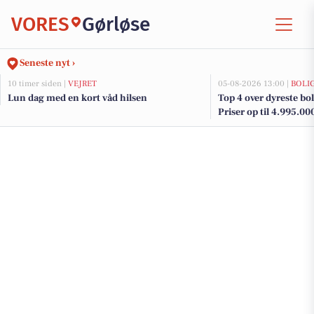
VORES
Gørløse
Seneste nyt ›
10 timer siden |
VEJRET
05-08-2026 13:00 |
BOLI
Lun dag med en kort våd hilsen
Top 4 over dyreste boli
Priser op til 4.995.00