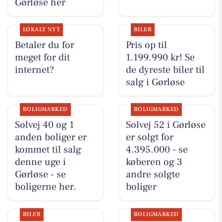
Gørløse her
LOKALT NYT
BILER
Betaler du for
Pris op til
meget for dit
1.199.990 kr! Se
internet?
de dyreste biler til
salg i Gørløse
BOLIGMARKED
BOLIGMARKED
Solvej 40 og 1
Solvej 52 i Gørløse
anden boliger er
er solgt for
kommet til salg
4.395.000 - se
denne uge i
køberen og 3
Gørløse - se
andre solgte
boligerne her.
boliger
BILER
BOLIGMARKED