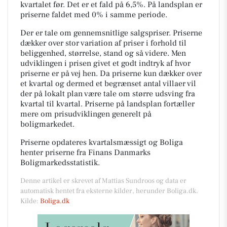
kvartalet før. Det er et fald på 6,5%. På landsplan er
priserne faldet med 0% i samme periode.
Der er tale om gennemsnitlige salgspriser. Priserne
dækker over stor variation af priser i forhold til
beliggenhed, størrelse, stand og så videre. Men
udviklingen i prisen givet et godt indtryk af hvor
priserne er på vej hen. Da priserne kun dækker over
et kvartal og dermed et begrænset antal villaer vil
der på lokalt plan være tale om større udsving fra
kvartal til kvartal. Priserne på landsplan fortæller
mere om prisudviklingen generelt på
boligmarkedet.
Priserne opdateres kvartalsmæssigt og Boliga
henter priserne fra Finans Danmarks
Boligmarkedsstatistik.
Denne artikel er skrevet af Mattias Sundroos og data er
automatisk hentet fra eksterne kilder, herunder Boliga.dk.
Kilde:
Boliga.dk