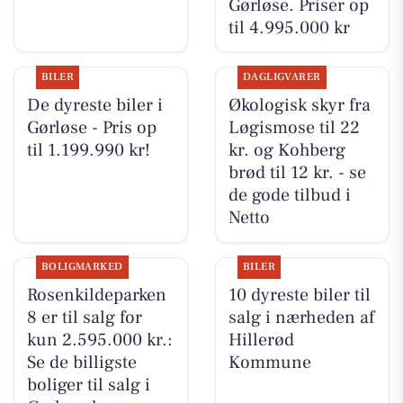
Gørløse. Priser op
til 4.995.000 kr
BILER
DAGLIGVARER
De dyreste biler i
Økologisk skyr fra
Gørløse - Pris op
Løgismose til 22
til 1.199.990 kr!
kr. og Kohberg
brød til 12 kr. - se
de gode tilbud i
Netto
BOLIGMARKED
BILER
Rosenkildeparken
10 dyreste biler til
8 er til salg for
salg i nærheden af
kun 2.595.000 kr.:
Hillerød
Se de billigste
Kommune
boliger til salg i