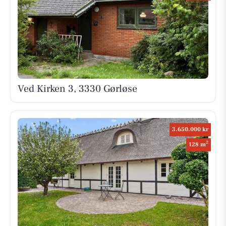
Ved Kirken 3, 3330 Gørløse
3.650.000 kr
2
128 m