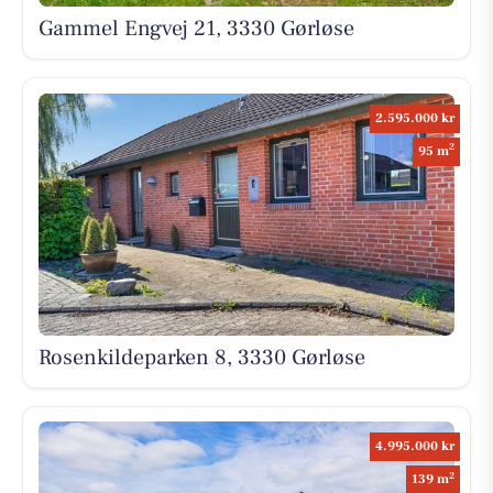
Gammel Engvej 21, 3330 Gørløse
2.595.000 kr
2
95 m
Rosenkildeparken 8, 3330 Gørløse
4.995.000 kr
2
139 m