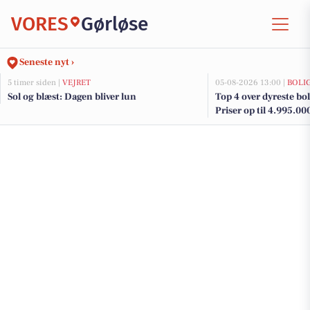
VORES
Gørløse
Seneste nyt ›
5 timer siden |
VEJRET
05-08-2026 13:00 |
BOLI
Sol og blæst: Dagen bliver lun
Top 4 over dyreste boli
Priser op til 4.995.00