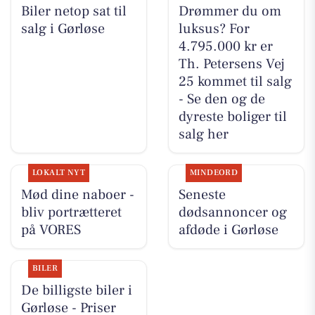
Biler netop sat til
Drømmer du om
salg i Gørløse
luksus? For
4.795.000 kr er
Th. Petersens Vej
25 kommet til salg
- Se den og de
dyreste boliger til
salg her
LOKALT NYT
MINDEORD
Mød dine naboer -
Seneste
bliv portrætteret
dødsannoncer og
på VORES
afdøde i Gørløse
BILER
De billigste biler i
Gørløse - Priser