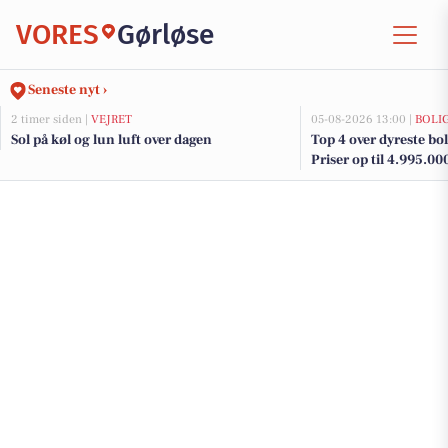
VORES
Gørløse
Seneste nyt ›
2 timer siden |
VEJRET
05-08-2026 13:00 |
BOLI
Sol på køl og lun luft over dagen
Top 4 over dyreste boli
Priser op til 4.995.00