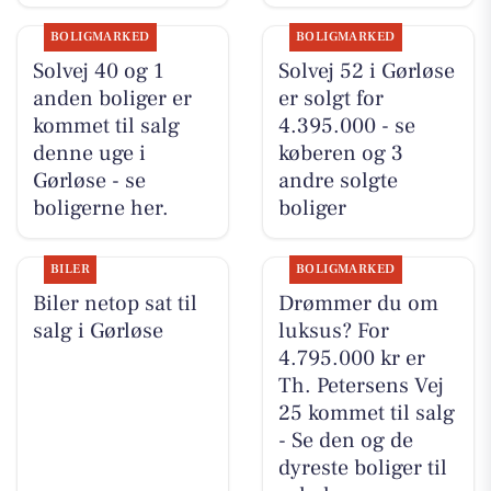
BOLIGMARKED
BOLIGMARKED
Solvej 40 og 1
Solvej 52 i Gørløse
anden boliger er
er solgt for
kommet til salg
4.395.000 - se
denne uge i
køberen og 3
Gørløse - se
andre solgte
boligerne her.
boliger
BILER
BOLIGMARKED
Biler netop sat til
Drømmer du om
salg i Gørløse
luksus? For
4.795.000 kr er
Th. Petersens Vej
25 kommet til salg
- Se den og de
dyreste boliger til