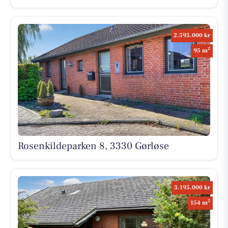
2.595.000 kr
2
95 m
Rosenkildeparken 8, 3330 Gørløse
3.195.000 kr
2
154 m