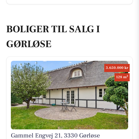
BOLIGER TIL SALG I
GØRLØSE
3.650.000 kr
2
128 m
Gammel Engvej 21, 3330 Gørløse