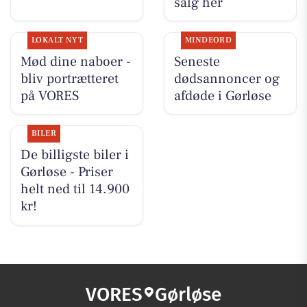
salg her
LOKALT NYT
MINDEORD
Mød dine naboer -
Seneste
bliv portrætteret
dødsannoncer og
på VORES
afdøde i Gørløse
BILER
De billigste biler i
Gørløse - Priser
helt ned til 14.900
kr!
VORES
Gørløse