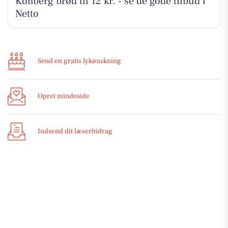
Kohberg brød til 12 kr. - se de gode tilbud i
Netto
Send en gratis lykønskning
Opret mindeside
Indsend dit læserbidrag