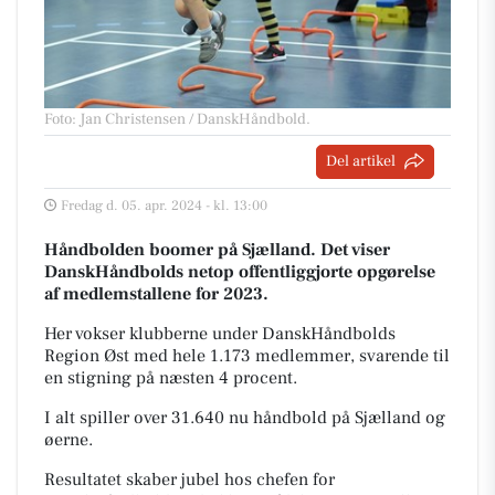
Foto: Jan Christensen / DanskHåndbold
.
Del artikel
Fredag d. 05. apr. 2024 - kl. 13:00
Håndbolden boomer på Sjælland. Det viser
DanskHåndbolds netop offentliggjorte opgørelse
af medlemstallene for 2023.
Her vokser klubberne under DanskHåndbolds
Region Øst med hele 1.173 medlemmer, svarende til
en stigning på næsten 4 procent.
I alt spiller over 31.640 nu håndbold på Sjælland og
øerne.
Resultatet skaber jubel hos chefen for