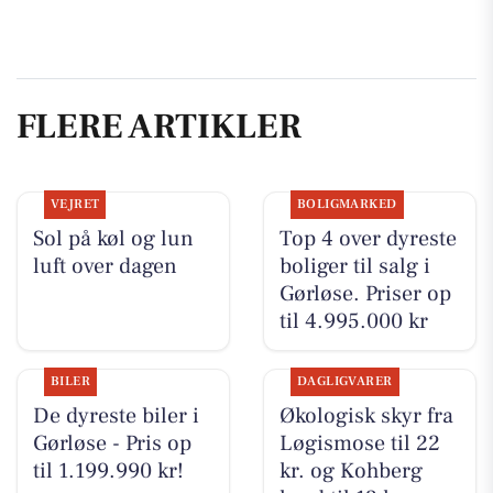
FLERE ARTIKLER
VEJRET
BOLIGMARKED
Sol på køl og lun
Top 4 over dyreste
luft over dagen
boliger til salg i
Gørløse. Priser op
til 4.995.000 kr
BILER
DAGLIGVARER
De dyreste biler i
Økologisk skyr fra
Gørløse - Pris op
Løgismose til 22
til 1.199.990 kr!
kr. og Kohberg