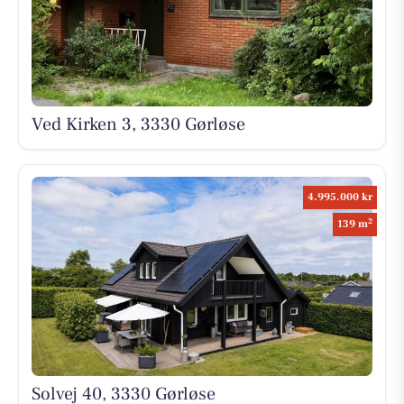
Ved Kirken 3, 3330 Gørløse
4.995.000 kr
2
139 m
Solvej 40, 3330 Gørløse