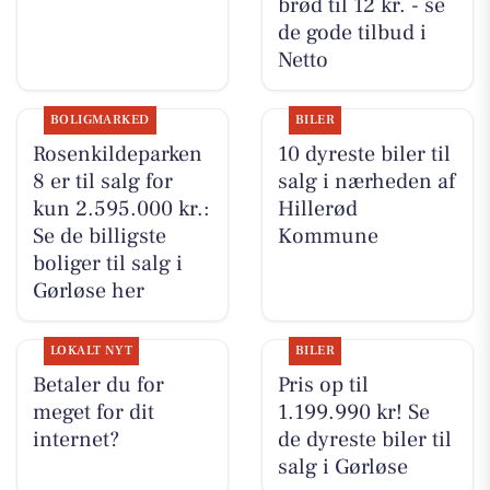
brød til 12 kr. - se
de gode tilbud i
Netto
BOLIGMARKED
BILER
Rosenkildeparken
10 dyreste biler til
8 er til salg for
salg i nærheden af
kun 2.595.000 kr.:
Hillerød
Se de billigste
Kommune
boliger til salg i
Gørløse her
LOKALT NYT
BILER
Betaler du for
Pris op til
meget for dit
1.199.990 kr! Se
internet?
de dyreste biler til
salg i Gørløse