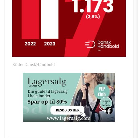
Kilde: DanskHåndbold