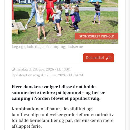
Leg og glade dage på campingpladserne
Del artikel
Tirsdag d. 28. apr. 2026 - kl. 13:01
Opdateret onsdag d. 17. jun. 2026 - kl. 14:34
Flere danskere vælger i disse år at holde
sommerferie tættere på hjemmet – og her er
camping i Norden blevet et populært valg.
Kombinationen af natur, fleksibilitet og
familievenlige oplevelser gør ferieformen attraktiv
for både børnefamilier og par, der ønsker en mere
afslappet ferie.