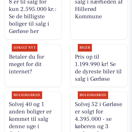
8 er til salg for
salg i nærheden af
kun 2.595.000 kr.:
Hillerød
Se de billigste
Kommune
boliger til salg i
Gørløse her
LOKALT NYT
BILER
Betaler du for
Pris op til
meget for dit
1.199.990 kr! Se
internet?
de dyreste biler til
salg i Gørløse
BOLIGMARKED
BOLIGMARKED
Solvej 40 og 1
Solvej 52 i Gørløse
anden boliger er
er solgt for
kommet til salg
4.395.000 - se
denne uge i
køberen og 3