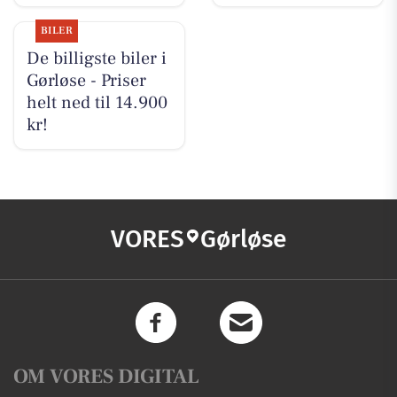
BILER
De billigste biler i
Gørløse - Priser
helt ned til 14.900
kr!
VORES
Gørløse
OM VORES DIGITAL