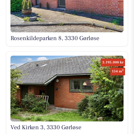
Rosenkildeparken 8, 3330 Gørløse
3.195.000 kr
2
154 m
Ved Kirken 3, 3330 Gørløse