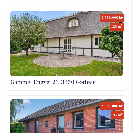
3.650.000 kr
2
128 m
Gammel Engvej 21, 3330 Gørløse
2.595.000 kr
2
95 m