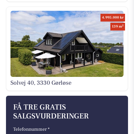
4.995.000 kr
2
139 m
Solvej 40, 3330 Gørløse
FÅ TRE GRATIS
SALGSVURDERINGER
Telefonnummer *