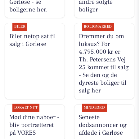
Gørløse - se
andre solgte
boligerne her.
boliger
BILER
BOLIGMARKED
Biler netop sat til
Drømmer du om
salg i Gørløse
luksus? For
4.795.000 kr er
Th. Petersens Vej
25 kommet til salg
- Se den og de
dyreste boliger til
salg her
LOKALT NYT
MINDEORD
Mød dine naboer -
Seneste
bliv portrætteret
dødsannoncer og
på VORES
afdøde i Gørløse