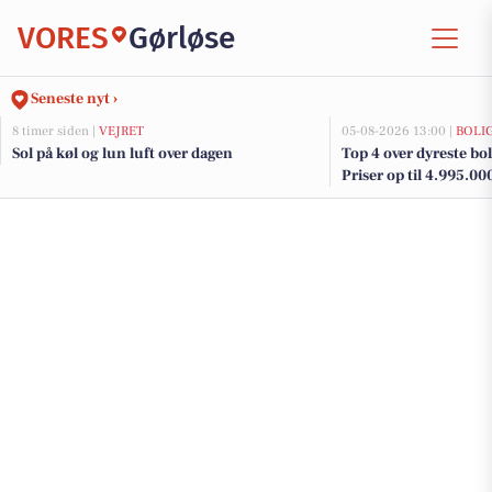
VORES
Gørløse
Seneste nyt ›
8 timer siden |
VEJRET
05-08-2026 13:00 |
BOLI
Sol på køl og lun luft over dagen
Top 4 over dyreste boli
Priser op til 4.995.00