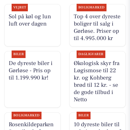
VEJRET
BOLIGMARKED
Sol på køl og lun
Top 4 over dyreste
luft over dagen
boliger til salg i
Gørløse. Priser op
til 4.995.000 kr
BILER
DAGLIGVARER
De dyreste biler i
Økologisk skyr fra
Gørløse - Pris op
Løgismose til 22
til 1.199.990 kr!
kr. og Kohberg
brød til 12 kr. - se
de gode tilbud i
Netto
BOLIGMARKED
BILER
Rosenkildeparken
10 dyreste biler til