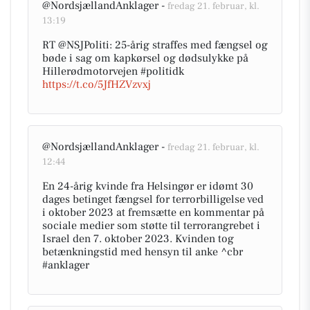
@NordsjællandAnklager -
fredag 21. februar, kl.
13:19
RT @NSJPoliti: 25-årig straffes med fængsel og
bøde i sag om kapkørsel og dødsulykke på
Hillerødmotorvejen #politidk
https://t.co/5JfHZVzvxj
@NordsjællandAnklager -
fredag 21. februar, kl.
12:44
En 24-årig kvinde fra Helsingør er idømt 30
dages betinget fængsel for terrorbilligelse ved
i oktober 2023 at fremsætte en kommentar på
sociale medier som støtte til terrorangrebet i
Israel den 7. oktober 2023. Kvinden tog
betænkningstid med hensyn til anke ^cbr
#anklager