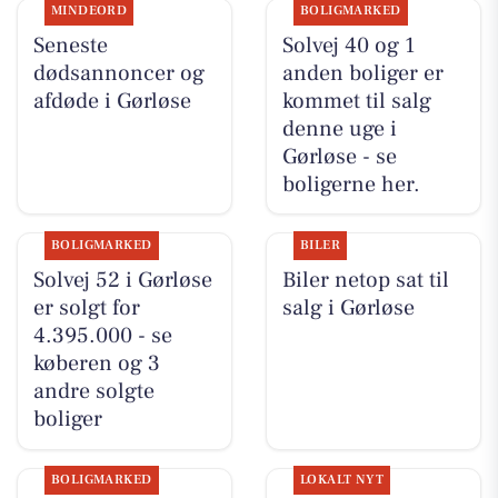
MINDEORD
BOLIGMARKED
Seneste
Solvej 40 og 1
dødsannoncer og
anden boliger er
afdøde i Gørløse
kommet til salg
denne uge i
Gørløse - se
boligerne her.
BOLIGMARKED
BILER
Solvej 52 i Gørløse
Biler netop sat til
er solgt for
salg i Gørløse
4.395.000 - se
køberen og 3
andre solgte
boliger
BOLIGMARKED
LOKALT NYT