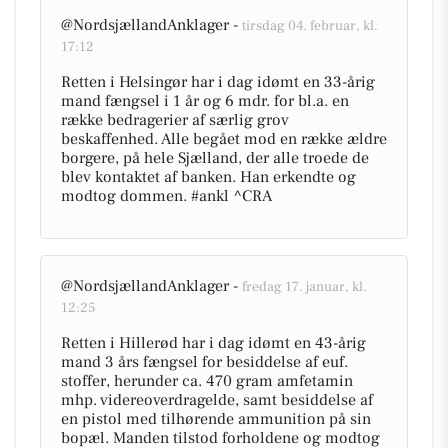
@NordsjællandAnklager -
tirsdag 04. februar, kl.
17:12
Retten i Helsingør har i dag idømt en 33-årig
mand fængsel i 1 år og 6 mdr. for bl.a. en
række bedragerier af særlig grov
beskaffenhed. Alle begået mod en række ældre
borgere, på hele Sjælland, der alle troede de
blev kontaktet af banken. Han erkendte og
modtog dommen. #ankl ^CRA
@NordsjællandAnklager -
fredag 17. januar, kl.
12:25
Retten i Hillerød har i dag idømt en 43-årig
mand 3 års fængsel for besiddelse af euf.
stoffer, herunder ca. 470 gram amfetamin
mhp. videreoverdragelde, samt besiddelse af
en pistol med tilhørende ammunition på sin
bopæl. Manden tilstod forholdene og modtog