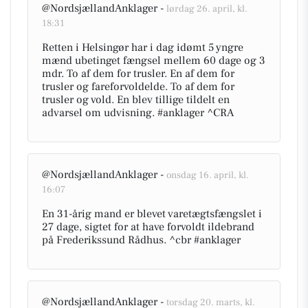
@NordsjællandAnklager -
lørdag 26. april, kl.
18:31
Retten i Helsingør har i dag idømt 5 yngre
mænd ubetinget fængsel mellem 60 dage og 3
mdr. To af dem for trusler. En af dem for
trusler og fareforvoldelde. To af dem for
trusler og vold. En blev tillige tildelt en
advarsel om udvisning. #anklager ^CRA
@NordsjællandAnklager -
onsdag 16. april, kl.
16:07
En 31-årig mand er blevet varetægtsfængslet i
27 dage, sigtet for at have forvoldt ildebrand
på Frederikssund Rådhus. ^cbr #anklager
@NordsjællandAnklager -
torsdag 20. marts, kl.