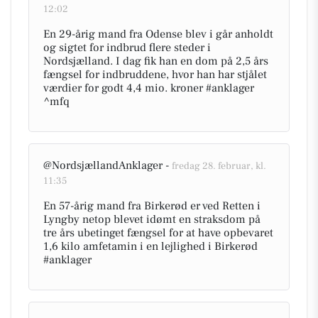
12:02
En 29-årig mand fra Odense blev i går anholdt
og sigtet for indbrud flere steder i
Nordsjælland. I dag fik han en dom på 2,5 års
fængsel for indbruddene, hvor han har stjålet
værdier for godt 4,4 mio. kroner #anklager
^mfq
@NordsjællandAnklager -
fredag 28. februar, kl.
11:35
En 57-årig mand fra Birkerød er ved Retten i
Lyngby netop blevet idømt en straksdom på
tre års ubetinget fængsel for at have opbevaret
1,6 kilo amfetamin i en lejlighed i Birkerød
#anklager