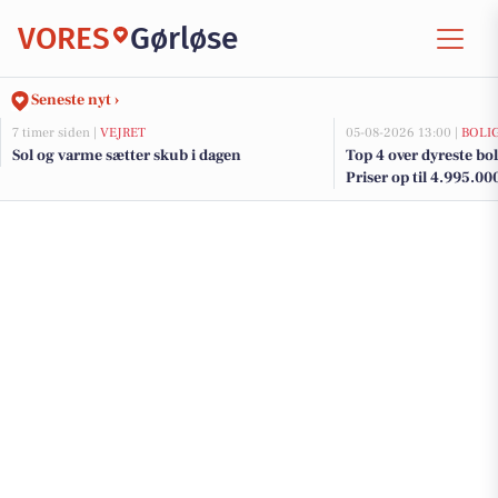
VORES
Gørløse
Seneste nyt ›
7 timer siden |
VEJRET
05-08-2026 13:00 |
BOLI
Sol og varme sætter skub i dagen
Top 4 over dyreste boli
Priser op til 4.995.00