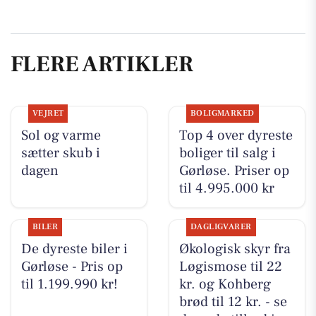
FLERE ARTIKLER
VEJRET
BOLIGMARKED
Sol og varme
Top 4 over dyreste
sætter skub i
boliger til salg i
dagen
Gørløse. Priser op
til 4.995.000 kr
BILER
DAGLIGVARER
De dyreste biler i
Økologisk skyr fra
Gørløse - Pris op
Løgismose til 22
til 1.199.990 kr!
kr. og Kohberg
brød til 12 kr. - se