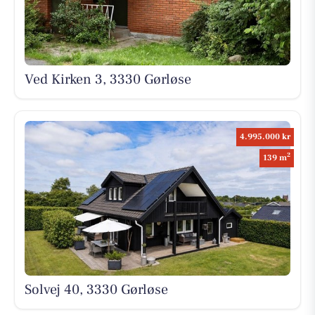
Ved Kirken 3, 3330 Gørløse
4.995.000 kr
2
139 m
Solvej 40, 3330 Gørløse