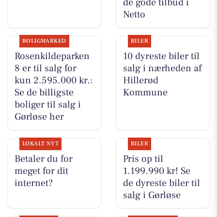
de gode tilbud i
Netto
BOLIGMARKED
BILER
Rosenkildeparken
10 dyreste biler til
8 er til salg for
salg i nærheden af
kun 2.595.000 kr.:
Hillerød
Se de billigste
Kommune
boliger til salg i
Gørløse her
LOKALT NYT
BILER
Betaler du for
Pris op til
meget for dit
1.199.990 kr! Se
internet?
de dyreste biler til
salg i Gørløse