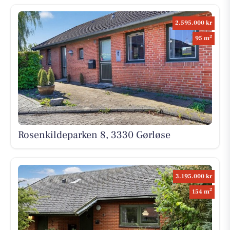
2.595.000 kr
2
95 m
Rosenkildeparken 8, 3330 Gørløse
3.195.000 kr
2
154 m