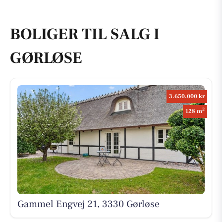
BOLIGER TIL SALG I
GØRLØSE
3.650.000 kr
2
128 m
Gammel Engvej 21, 3330 Gørløse