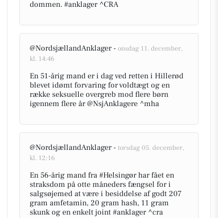
dommen. #anklager ^CRA
@NordsjællandAnklager -
onsdag 11. december,
kl. 14:46
En 51-årig mand er i dag ved retten i Hillerød
blevet idømt forvaring for voldtægt og en
række seksuelle overgreb mod flere børn
igennem flere år @NsjAnklagere ^mha
@NordsjællandAnklager -
torsdag 05. december,
kl. 12:16
En 56-årig mand fra #Helsingør har fået en
straksdom på otte måneders fængsel for i
salgsøjemed at være i besiddelse af godt 207
gram amfetamin, 20 gram hash, 11 gram
skunk og en enkelt joint #anklager ^cra