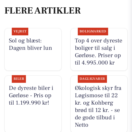
FLERE ARTIKLER
VEJRET
BOLIGMARKED
Sol og blæst:
Top 4 over dyreste
Dagen bliver lun
boliger til salg i
Gørløse. Priser op
til 4.995.000 kr
BILER
DAGLIGVARER
De dyreste biler i
Økologisk skyr fra
Gørløse - Pris op
Løgismose til 22
til 1.199.990 kr!
kr. og Kohberg
brød til 12 kr. - se
de gode tilbud i
Netto