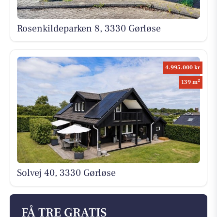
Rosenkildeparken 8, 3330 Gørløse
4.995.000 kr
2
139 m
Solvej 40, 3330 Gørløse
FÅ TRE GRATIS