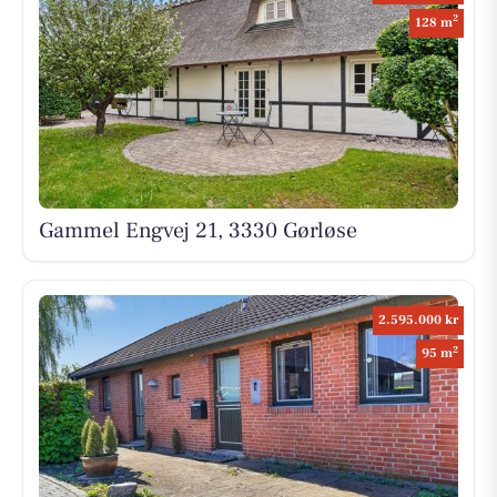
2
128 m
Gammel Engvej 21, 3330 Gørløse
2.595.000 kr
2
95 m