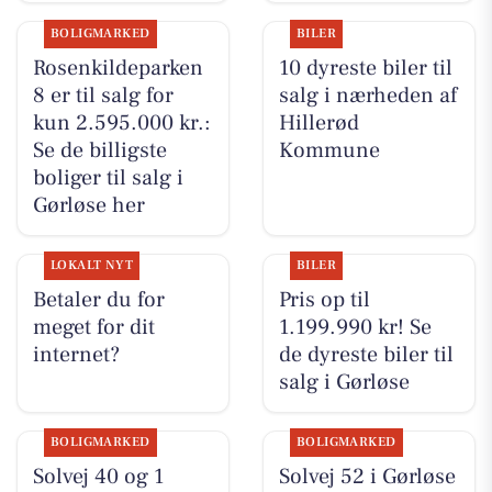
BOLIGMARKED
BILER
Rosenkildeparken
10 dyreste biler til
8 er til salg for
salg i nærheden af
kun 2.595.000 kr.:
Hillerød
Se de billigste
Kommune
boliger til salg i
Gørløse her
LOKALT NYT
BILER
Betaler du for
Pris op til
meget for dit
1.199.990 kr! Se
internet?
de dyreste biler til
salg i Gørløse
BOLIGMARKED
BOLIGMARKED
Solvej 40 og 1
Solvej 52 i Gørløse