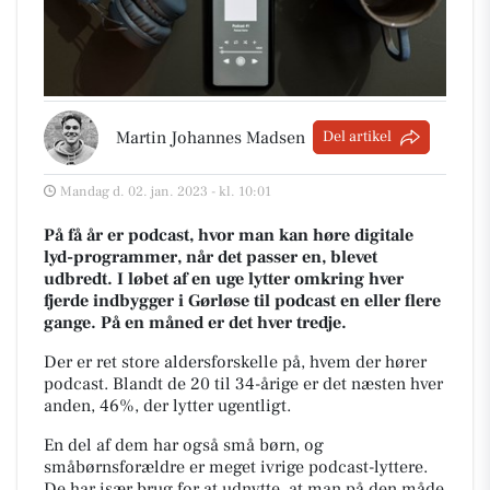
Martin Johannes Madsen
Del artikel
Mandag d. 02. jan. 2023 - kl. 10:01
På få år er podcast, hvor man kan høre digitale
lyd-programmer, når det passer en, blevet
udbredt. I løbet af en uge lytter omkring hver
fjerde indbygger i Gørløse til podcast en eller flere
gange. På en måned er det hver tredje.
Der er ret store aldersforskelle på, hvem der hører
podcast. Blandt de 20 til 34-årige er det næsten hver
anden, 46%, der lytter ugentligt.
En del af dem har også små børn, og
småbørnsforældre er meget ivrige podcast-lyttere.
De har især brug for at udnytte, at man på den måde