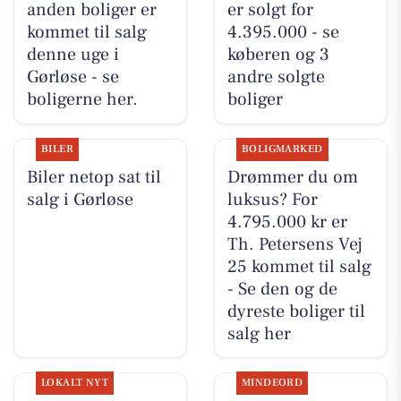
anden boliger er
er solgt for
kommet til salg
4.395.000 - se
denne uge i
køberen og 3
Gørløse - se
andre solgte
boligerne her.
boliger
BILER
BOLIGMARKED
Biler netop sat til
Drømmer du om
salg i Gørløse
luksus? For
4.795.000 kr er
Th. Petersens Vej
25 kommet til salg
- Se den og de
dyreste boliger til
salg her
LOKALT NYT
MINDEORD