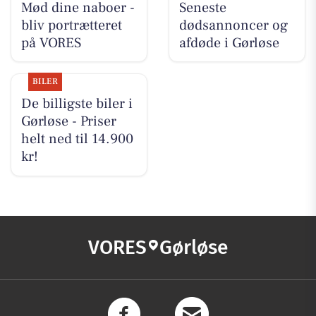
Mød dine naboer -
Seneste
bliv portrætteret
dødsannoncer og
på VORES
afdøde i Gørløse
BILER
De billigste biler i
Gørløse - Priser
helt ned til 14.900
kr!
VORES
Gørløse