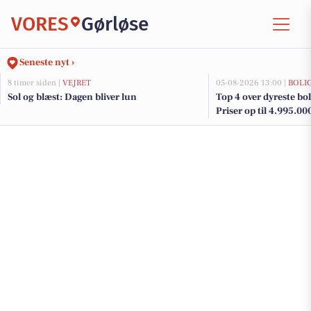
VORES
Gørløse
Seneste nyt ›
8 timer siden |
VEJRET
05-08-2026 13:00 |
BOLI
Sol og blæst: Dagen bliver lun
Top 4 over dyreste boli
Priser op til 4.995.00