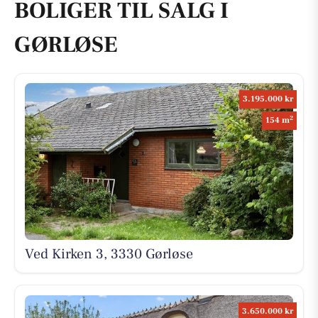
BOLIGER TIL SALG I
GØRLØSE
3.195.000 kr
2
154 m
Ved Kirken 3, 3330 Gørløse
3.650.000 kr