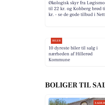
Økologisk skyr fra Løgismo
til 22 kr. og Kohberg brød ti
kr. - se de gode tilbud i Net
BILER
10 dyreste biler til salg i
nærheden af Hillerød
Kommune
BOLIGER TIL SA
3.650.0