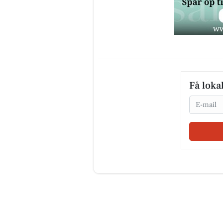
Få loka
Email