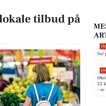
r
lokale tilbud på
ME
AR
VE
Sol 
DA
Økol
22 k
- se