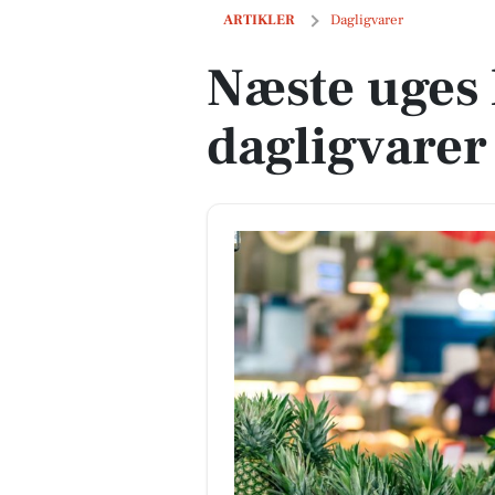
Næste uges lokale tilbud på dagligvare
ARTIKLER
Dagligvarer
Næste uges 
dagligvarer