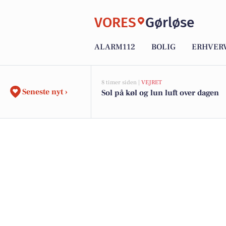
VORES
Gørløse
ALARM112
BOLIG
ERHVER
8 timer siden |
VEJRET
Seneste nyt ›
Sol på køl og lun luft over dagen