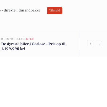
 -
direkte i din indbakke
Tilmeld
03-08-2026 13:14 |
BILER
02-08-2026 16:01
‹
›
De dyreste biler i Gørløse - Pris op til
Økologisk sk
1.199.990 kr!
Kohberg brød 
i Netto