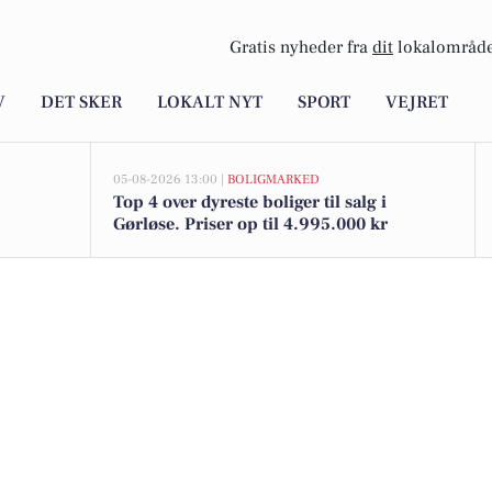
Gratis nyheder fra
dit
lokalområde
V
DET SKER
LOKALT NYT
SPORT
VEJRET
05-08-2026 13:00 |
BOLIGMARKED
Top 4 over dyreste boliger til salg i
Gørløse. Priser op til 4.995.000 kr