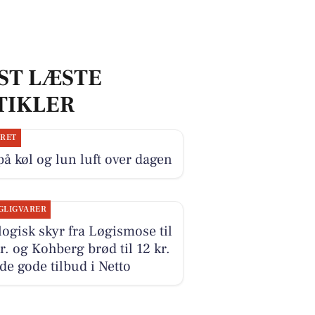
ST LÆSTE
TIKLER
JRET
på køl og lun luft over dagen
GLIGVARER
ogisk skyr fra Løgismose til
r. og Kohberg brød til 12 kr.
 de gode tilbud i Netto