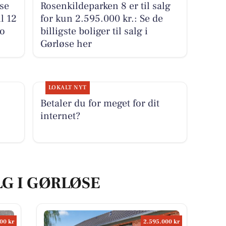
se
Rosenkildeparken 8 er til salg
l 12
for kun 2.595.000 kr.: Se de
to
billigste boliger til salg i
Gørløse her
LOKALT NYT
Betaler du for meget for dit
internet?
LG I GØRLØSE
00 kr
2.595.000 kr